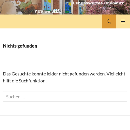
Zum
Inhalt
springen
Suchen
lebenswertes Chemnitz
PRIMÄR
MENÜ
Nichts gefunden
Das Gesuchte konnte leider nicht gefunden werden. Vielleicht
hilft die Suchfunktion.
Suchen
nach: