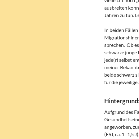
vielleicht noch 
ausbreiten konnt
Jahren zu tun. L
In beiden Fällen
Migrationshinerg
sprechen. Ob es 
schwarze junge F
jede(r) selbst en
meiner Bekannten
beide schwarz si
für die jeweilige
Hintergrund
Aufgrund des F
Gesundheitseinri
angeworben, zue
(FSJ, ca. 1 -1,5 J