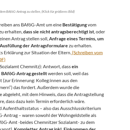
dem BAföG-Antrag zu stellen, (Klick für größeres Bild)
reiben ans BAföG-Amt um eine
Bestätigung
vom
u erhalten,
dass sie nicht antragsberechtigt ist
, oder
 einen Antrag stellen soll,
Anfrage eines Termins, um
r Ausfüllung der Antragsformulare
zu erhalten.
s Erklärung zur Situation der Eltern.
(Schreiben vom
DF)
ozialamt Chemnitz): Antwort, dass
ein
r BAföG-Antrag gestellt
werden soll, weil das
(zur Erinnerung: Kolleg:innen aus den
ern“) das fordert. Außerdem wurde die
 abgeleht, mit dem Hinweis, dass die Antragstellung
re, dass dazu kein Termin erforderlich wäre.
d Aufenthaltsstatus – also das Ausschlusskriterium
G-Antrag – waren sowohl der Wohngeldstelle als
öG-Amt -beides Chemnitzer Sozialamt- zu dem
kannt).
Kompletter Antrag inkl. Einkommen der