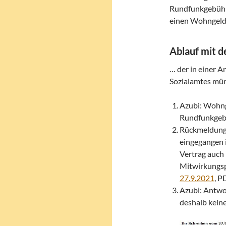
Rundfunkgebühr
einen Wohngelda
Ablauf mit 
… der in einer A
Sozialamtes mü
Azubi: Wohng
Rundfunkgebü
Rückmeldung 
eingegangen i
Vertrag auch
Mitwirkungspf
27.9.2021
, P
Azubi: Antwor
deshalb keine