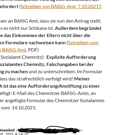
gefordert
(
Schreiben von BAföG-Amt, 7.10.20217
,
ben an BAföG Amt, dass sie nun den Antrag stellt,
s es nicht nur Schikane ist.
Außerdem begründet
ie das Einkommen der Eltern nicht über die
en Formulare nachweisen kann
(
Schreiben vom
ns BAföG Amt
, PDF)
(Sozialamt Chemnitz):
Explizite Aufforderung
Sozialamtes Chemnitz, Falschangaben bei der
ng zu machen
und zu unterschreiben. Im Formular
dass das strafrechtlich verfolgt wird!
Meiner
 ist das eine Aufforderung/Anstiftung zu einer
fügt: E-Mail des Chemnitzer BAFöG-Amts, an
ier angefügte Formular des Chemnitzer Sozialamtes
, vom 14.10.2021: