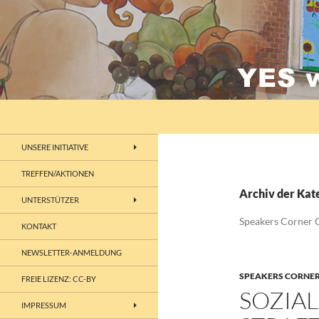
Zum
Inhalt
springen
Suchen
lebenswertes Chemnitz
UNSERE INITIATIVE
TREFFEN/AKTIONEN
Archiv der Kat
UNTERSTÜTZER
Speakers Corner 
KONTAKT
NEWSLETTER-ANMELDUNG
SPEAKERS CORNE
FREIE LIZENZ: CC-BY
SOZIA
IMPRESSUM