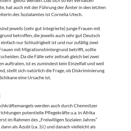
„intern“ gelöst werden. Das sich so ein Verhalten
e, hat auch mit der Führung der Ämter in den letzten
eiterin des Sozialamtes ist Cornelia Utech.
 sind jeweils (sehr gut integrierte) junge Frauen mit
rund betroffen, die jeweils auch sehr gut Deutsch
einfach nur Schludrigkeit ist und nur zufällig zwei
rauen mit Migrationshintergrund betrifft, sollte
tscheiden. Da die Fälle sehr zeitnah gleich bei zwei
 auftraten, ist es zumindest kein Einzelfall und weil
nd, stellt sich natürlich die Frage, ob Diskriminierung
 Schikane eine Ursache ist.
:
achkräftemangels werden auch durch Chemnitzer
chtungen potentielle Pflegekräfte u.a. in Afrika
rst im Rahmen des „Freiwilligen Sozialen Jahres“
), dann als Azubi (ca. 3J.) und danach vielleicht als