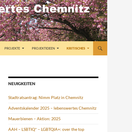
PROJEKTE
PROJEKTIDEEN
KRITISCHES
NEUIGKEITEN
Stadtratsantrag: Nimm Platz in Chemnitz
Adventskalender 2025 – lebenswertes Chemnitz
Mauerbienen – Aktion: 2025
AAH – LSBTIQ* – LGBTQIA+: over the top