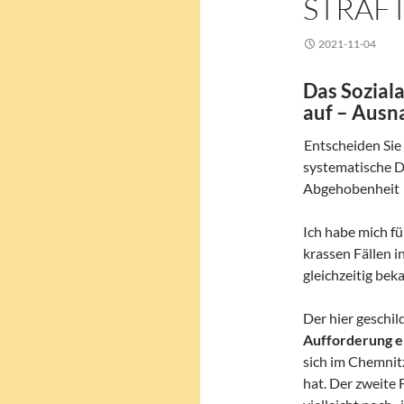
STRAFT
2021-11-04
Das Soziala
auf – Ausn
Entscheiden Sie
systematische D
Abgehobenheit i
Ich habe mich fü
krassen Fällen i
gleichzeitig bek
Der hier geschil
Aufforderung e
sich im Chemnitz
hat. Der zweite