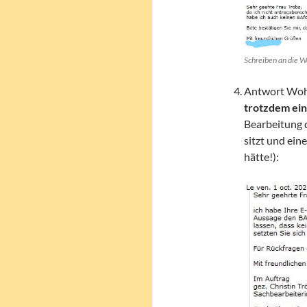
Schreiben an die W
Antwort Wohn
trotzdem ein
Bearbeitung 
sitzt und ein
hätte!):