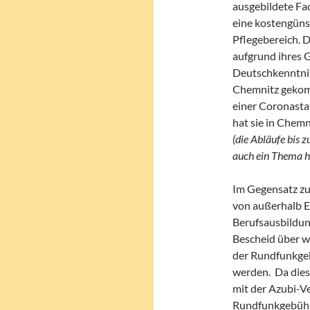
ausgebildete Fac
eine kostengün
Pflegebereich. 
aufgrund ihres 
Deutschkenntnis
Chemnitz gekomm
einer Coronasta
hat sie in Chem
(die Abläufe bis 
auch ein Thema h
Im Gegensatz zu
von außerhalb E
Berufsausbildung
Bescheid über we
der Rundfunkgeb
werden. Da diese
mit der Azubi-V
Rundfunkgebühr 