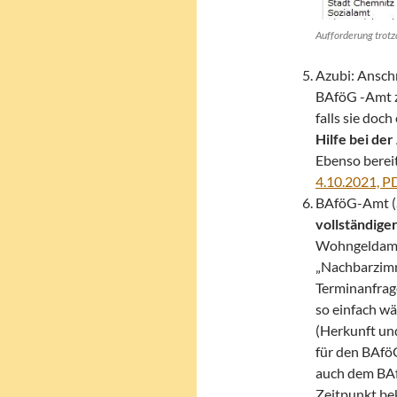
Aufforderung trotz
Azubi: Ansch
BAföG -Amt z
falls sie doch
Hilfe bei de
Ebenso bereit
4.10.2021, P
BAföG-Amt (S
vollständige
Wohngeldamt 
„Nachbarzimm
Terminanfrage
so einfach wä
(Herkunft un
für den BAfö
auch dem BAf
Zeitpunkt be