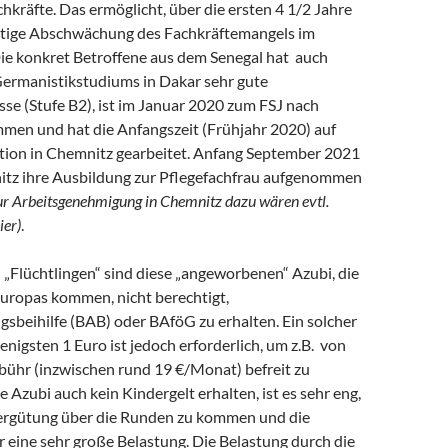
hkräfte. Das ermöglicht, über die ersten 4 1/2 Jahre
stige Abschwächung des Fachkräftemangels im
Die konkret Betroffene aus dem Senegal hat auch
Germanistikstudiums in Dakar sehr gute
se (Stufe B2), ist im Januar 2020 zum FSJ nach
en und hat die Anfangszeit (Frühjahr 2020) auf
tion in Chemnitz gearbeitet. Anfang September 2021
nitz ihre Ausbildung zur Pflegefachfrau aufgenommen
zur Arbeitsgenehmigung in Chemnitz dazu wären evtl.
ier)
.
 „Flüchtlingen“ sind diese „angeworbenen“ Azubi, die
uropas kommen, nicht berechtigt,
sbeihilfe (BAB) oder BAföG zu erhalten. Ein solcher
nigsten 1 Euro ist jedoch erforderlich, um z.B. von
ühr (inzwischen rund 19 €/Monat) befreit zu
 Azubi auch kein Kindergelt erhalten, ist es sehr eng,
ergütung über die Runden zu kommen und die
eine sehr große Belastung. Die Belastung durch die