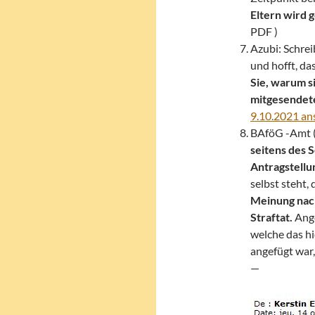
Eltern wird 
PDF )
Azubi: Schrei
und hofft, das
Sie, warum s
mitgesendet
9.10.2021 a
BAföG -Amt 
seitens des 
Antragstellu
selbst steht, 
Meinung nach
Straftat.
Ange
welche das h
angefügt war
—