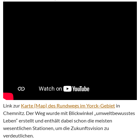
Link zur
Karte (Map) des Rundwegs im Yorck-Gebiet
in
Chemnitz. Der Weg wurde mit Blickwinkel „umweltbewusstes
Leben“ erstellt und enthält dabei schon die meisten
wesentlichen Stationen, um die Zukunftsvision zu
verdeutlichen.