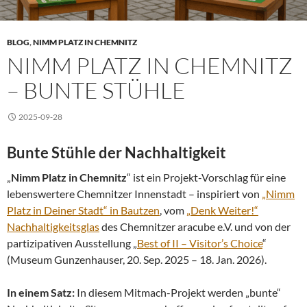
BLOG
,
NIMM PLATZ IN CHEMNITZ
NIMM PLATZ IN CHEMNITZ
– BUNTE STÜHLE
2025-09-28
Bunte Stühle der Nachhaltigkeit
„
Nimm Platz in Chemnitz
“ ist ein Projekt-Vorschlag für eine
lebenswertere Chemnitzer Innenstadt – inspiriert von
„Nimm
Platz in Deiner Stadt“ in Bautzen
, vom
„Denk Weiter!“
Nachhaltigkeitsglas
des Chemnitzer aracube e.V. und von der
partizipativen Ausstellung „
Best of II – Visitor’s Choice
“
(Museum Gunzenhauser, 20. Sep. 2025 – 18. Jan. 2026).
In einem Satz:
In diesem Mitmach-Projekt werden „bunte“