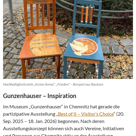
Nachhaltigkeitsziele „Keine Armut“, „Frieden“ – Beispiel aus Bautzen
Gunzenhauser – Inspiration
Im Museum „Gunzenhauser“ in Chemnitz hat gerade die
partizipative Ausstellung „
Best of II – Visitor’s Choice
“ (20.
Sep. 2025 – 18. Jan. 2026) begonnen. Nach deren
Ausstellungskonzept können sich auch Vereine, Initiativen
und Personen aus Chemnitz aktiv an der Ausstellung