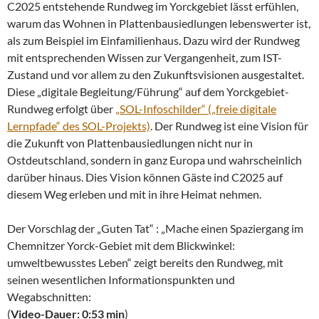
C2025 entstehende Rundweg im Yorckgebiet lässt erfühlen,
warum das Wohnen in Plattenbausiedlungen lebenswerter ist,
als zum Beispiel im Einfamilienhaus. Dazu wird der Rundweg
mit entsprechenden Wissen zur Vergangenheit, zum IST-
Zustand und vor allem zu den Zukunftsvisionen ausgestaltet.
Diese „digitale Begleitung/Führung“ auf dem Yorckgebiet-
Rundweg erfolgt über
„SOL-Infoschilder“ („freie digitale
Lernpfade“ des SOL-Projekts)
. Der Rundweg ist eine Vision für
die Zukunft von Plattenbausiedlungen nicht nur in
Ostdeutschland, sondern in ganz Europa und wahrscheinlich
darüber hinaus. Dies Vision können Gäste ind C2025 auf
diesem Weg erleben und mit in ihre Heimat nehmen.
Der Vorschlag der „Guten Tat“ : „Mache einen Spaziergang im
Chemnitzer Yorck-Gebiet mit dem Blickwinkel:
umweltbewusstes Leben“ zeigt bereits den Rundweg, mit
seinen wesentlichen Informationspunkten und
Wegabschnitten:
(
Video-Dauer: 0:53 min
)