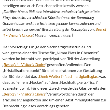
beteiligen und auch Besucher selbst kreativ werden:
„Darüber hinaus lädt eine interaktive und spielerisch gestaltete
Etage dazu ein, verschiedene Künstler:innen der Sammlung
Gunzenhauser und ihre Techniken genauer kennenzulernen und
selbst kreativ zu werden“
(Beschreibung der Konzeptes von „
Best of
II – Visitor’s Choice
“, Museum Gunzenhauser)
Der Vorschlag:
Einige der Nachhaltigkeitsstühle und
wenigstens einer der Tische für „Nimm Platz in Chemnitz“
werden im interaktiven, partizipativen Teil der Ausstellung
„
Best of II – Visitor’s Choice
“
geschaffen/vollendet. Den
„Kristallisationspunkt“ für die Inspirationen zur Gestaltung
der Stühle bildet das
„Denk Weiter!“-Nachhaltigkeitsglas
, was
dazu auf einem „Hocker“ auf dem „Nachhaltigkeits-Tisch“
ausgestellt wird. Für diesen Zweck wurde das Glas bereits den
„
Best of II – Visitor’s Choice
“
Verantwortlichen durch den
aracube e.V. angeboten und um einen Abstimmungstermin zur
Besprechung dieses Vorschlags gebeten.