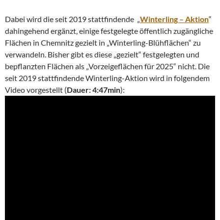
Dabei wird die seit 2019 stattfindende „
Winterling – Aktion
“
dahingehend ergänzt, einige festgelegte öffentlich zugängliche
Flächen in Chemnitz gezielt in „Winterling-Blühflächen“ zu
verwandeln. Bisher gibt es diese „gezielt“ festgelegten und
bepflanzten Flächen als „Vorzeigeflächen für 2025“ nicht. Die
seit 2019 stattfindende Winterling-Aktion wird in folgendem
Video vorgestellt (
Dauer: 4:47min
):