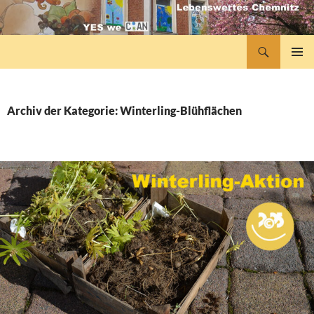
Zum
Inhalt
springen
Suchen
lebenswertes Chemnitz
PRIMÄR
MENÜ
Archiv der Kategorie: Winterling-Blühflächen