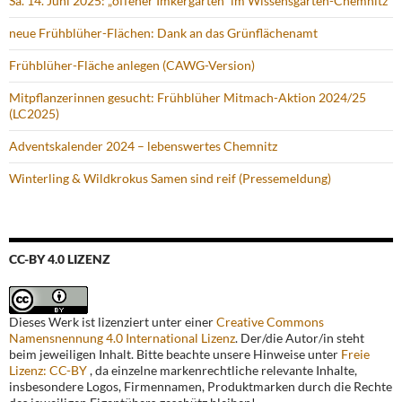
Sa. 14. Juni 2025: „offener Imkergarten“ im Wissensgarten-Chemnitz
neue Frühblüher-Flächen: Dank an das Grünflächenamt
Frühblüher-Fläche anlegen (CAWG-Version)
Mitpflanzerinnen gesucht: Frühblüher Mitmach-Aktion 2024/25
(LC2025)
Adventskalender 2024 – lebenswertes Chemnitz
Winterling & Wildkrokus Samen sind reif (Pressemeldung)
CC-BY 4.0 LIZENZ
Dieses Werk ist lizenziert unter einer
Creative Commons
Namensnennung 4.0 International Lizenz
. Der/die Autor/in steht
beim jeweiligen Inhalt. Bitte beachte unsere Hinweise unter
Freie
Lizenz: CC-BY
, da einzelne markenrechtliche relevante Inhalte,
insbesondere Logos, Firmennamen, Produktmarken durch die Rechte