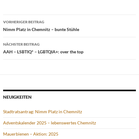
Beitragsnavigation
VORHERIGER BEITRAG
Nimm Platz in Chemnitz – bunte Stühle
NÄCHSTER BEITRAG
AAH – LSBTIQ* – LGBTQIA+: over the top
NEUIGKEITEN
Stadtratsantrag: Nimm Platz in Chemnitz
Adventskalender 2025 – lebenswertes Chemnitz
Mauerbienen – Aktion: 2025