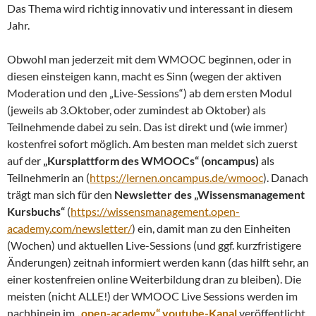
Das Thema wird richtig innovativ und interessant in diesem
Jahr.
Obwohl man jederzeit mit dem WMOOC beginnen, oder in
diesen einsteigen kann, macht es Sinn (wegen der aktiven
Moderation und den „Live-Sessions“) ab dem ersten Modul
(jeweils ab 3.Oktober, oder zumindest ab Oktober) als
Teilnehmende dabei zu sein. Das ist direkt und (wie immer)
kostenfrei sofort möglich. Am besten man meldet sich zuerst
auf der
„Kursplattform des WMOOCs“ (oncampus)
als
Teilnehmerin an (
https://lernen.oncampus.de/wmooc
). Danach
trägt man sich für den
Newsletter des „Wissensmanagement
Kursbuchs“
(
https://wissensmanagement.open-
academy.com/newsletter/
) ein, damit man zu den Einheiten
(Wochen) und aktuellen Live-Sessions (und ggf. kurzfristigere
Änderungen) zeitnah informiert werden kann (das hilft sehr, an
einer kostenfreien online Weiterbildung dran zu bleiben). Die
meisten (nicht ALLE!) der WMOOC Live Sessions werden im
nachhinein im
„open-academy“ youtube-Kanal
veröffentlicht,