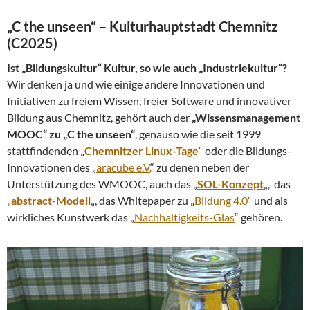
„C the unseen“ – Kulturhauptstadt Chemnitz
(C2025)
Ist „Bildungskultur“ Kultur, so wie auch „Industriekultur“?
Wir denken ja und wie einige andere Innovationen und
Initiativen zu freiem Wissen, freier Software und innovativer
Bildung aus Chemnitz, gehört auch der
„Wissensmanagement
MOOC“ zu „C the unseen“
, genauso wie die seit 1999
stattfindenden „
Chemnitzer Linux-Tage
“ oder die Bildungs-
Innovationen des „
aracube e.V.
“ zu denen neben der
Unterstützung des WMOOC, auch das „
SOL-Konzept
„, das
„
abstract-Modell
„, das Whitepaper zu „
Bildung 4.0
“ und als
wirkliches Kunstwerk das „
Nachhaltigkeits-Glas
“ gehören.