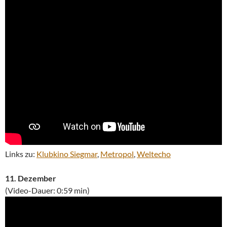
Links zu:
Klubkino Siegmar
,
Metropol
,
Weltecho
11. Dezember
(Video-Dauer: 0:59 min)