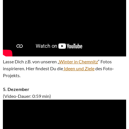
Lasse Dich z.B. von unseren „
Winter in Chemnitz
“ Fotos
inspirieren. Hier findest Du die
Ideen und Ziele
des Foto-
Projekts.
5. Dezember
(Video-Dauer: 0:59 min)