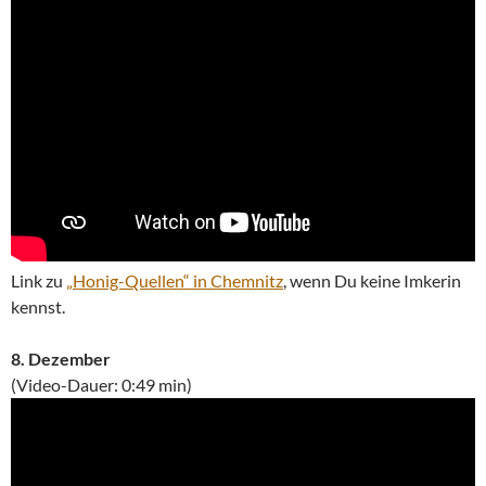
Link zu
„Honig-Quellen“ in Chemnitz
, wenn Du keine Imkerin
kennst.
8. Dezember
(Video-Dauer: 0:49 min)