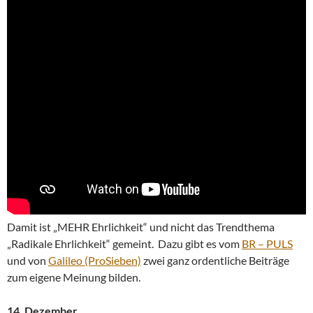
Damit ist „MEHR Ehrlichkeit“ und nicht das Trendthema
„Radikale Ehrlichkeit“ gemeint. Dazu gibt es vom
BR – PULS
und von
Galileo (ProSieben)
zwei ganz ordentliche Beiträge
zum eigene Meinung bilden.
14. Dezember