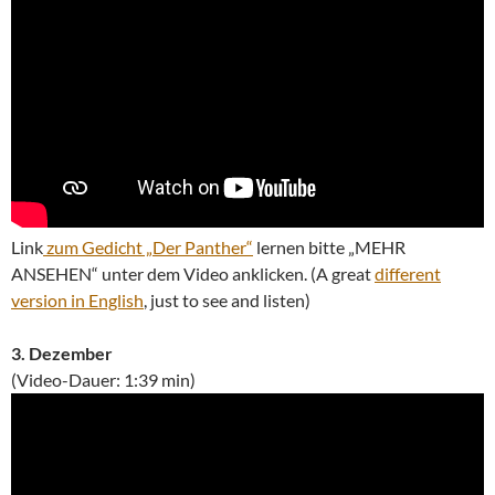
Link
zum Gedicht „Der Panther“
lernen bitte „MEHR
ANSEHEN“ unter dem Video anklicken. (A great
different
version in English
, just to see and listen)
3. Dezember
(Video-Dauer: 1:39 min)