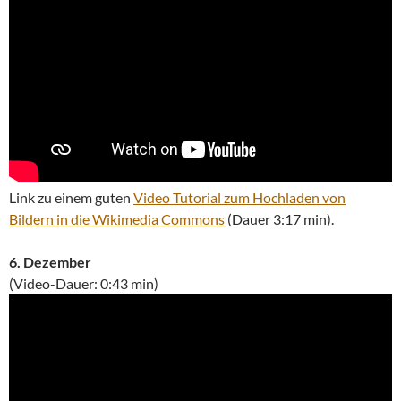
Link zu einem guten
Video Tutorial zum Hochladen von
Bildern in die Wikimedia Commons
(Dauer 3:17 min).
6. Dezember
(Video-Dauer: 0:43 min)