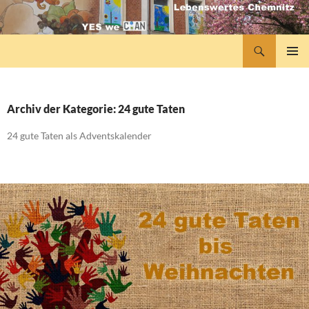
Zum
Inhalt
springen
Suchen
lebenswertes Chemnitz
PRIMÄR
MENÜ
Archiv der Kategorie: 24 gute Taten
24 gute Taten als Adventskalender