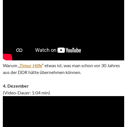
Warum „
Timur-Hilfe
“ etwas ist, was man schon vor 30 Jahres
aus der DDR hätte übernehmen können.
4. Dezember
(Video-Dauer: 1:04 min)