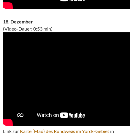
18. Dezember
(Video-Dauer: 0:53 min)
Link zur
Karte (Map) des Rundwegs im Yorck-Gebiet
in