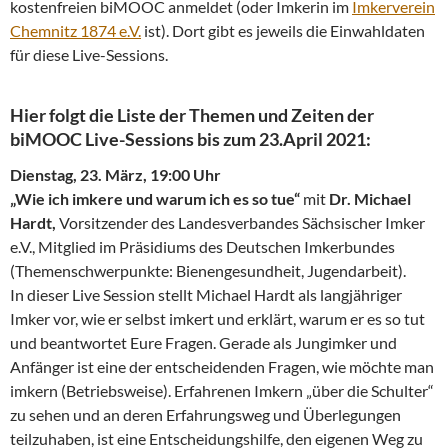
kostenfreien biMOOC anmeldet (oder Imkerin im
Imkerverein
Chemnitz 1874 e.V.
ist). Dort gibt es jeweils die Einwahldaten
für diese Live-Sessions.
Hier folgt die Liste der Themen und Zeiten der
biMOOC Live-Sessions bis zum 23.April 2021:
Dienstag, 23. März, 19:00 Uhr
„Wie ich imkere und warum ich es so tue“
mit
Dr. Michael
Hardt
,
Vorsitzender des Landesverbandes Sächsischer Imker
e.V., Mitglied im Präsidiums des Deutschen Imkerbundes
(Themenschwerpunkte: Bienengesundheit, Jugendarbeit).
In dieser Live Session stellt Michael Hardt als langjähriger
Imker vor, wie er selbst imkert und erklärt, warum er es so tut
und beantwortet Eure Fragen. Gerade als Jungimker und
Anfänger ist eine der entscheidenden Fragen, wie möchte man
imkern (Betriebsweise). Erfahrenen Imkern „über die Schulter“
zu sehen und an deren Erfahrungsweg und Überlegungen
teilzuhaben, ist eine Entscheidungshilfe, den eigenen Weg zu