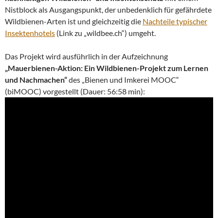
Nistblock als Ausgangspunkt, der unbedenklich für gefährdete
Wildbienen-Arten ist und gleichzeitig die
Nachteile typischer
Insektenhotels
(Link zu „wildbee.ch“) umgeht.
Das Projekt wird ausführlich in der Aufzeichnung
„Mauerbienen-Aktion: Ein Wildbienen-Projekt zum Lernen
und Nachmachen“
des „Bienen und Imkerei MOOC“
(biMOOC) vorgestellt (Dauer: 56:58 min):