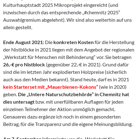
Kulturhauptstadt 2025 Mikroprojekt eingereicht (und
inzwischen durch das entsprechende „#chemnitz 2025“
Auswahlgremium abgelehnt). Wir sind also weiterhin auf uns
allein gestellt.
Ende August 2021:
Die
konkreten Kosten
für die Herstellung
der Nistblöcke in 2021 liegen mit dem Angebot der regionalen
„Werkstatt für Menschen mit Behinderung“ vor. Sie betragen
26,-€ pro Nistblock
(gegenüber 22,-€ in 2021). Grund dafür
sind die im letzten Jahr explodierten Holzpreise (sicherlich
auch aus den Medien bekannt). Stand heute, darf es in 2021
kein Starterset mit „Mauerbienen-Kokons“
(wie in 2020)
geben.
Die „Untere Naturschutzbehörde“ in Chemnitz hat
dies untersagt
bzw. mit unerfüllbaren Auflagen für jeden
einzelnen Teilnehmer der Aktion unmöglich gemacht
.
Genaueres dazu ergänze ich noch in einem gesonderten
Beitrag, für die Tranzparenz und die eigene Meinungsbildung.
Am 7. September i
nformierte uns die „Werkstatt für