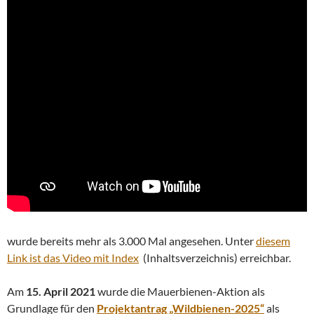
wurde bereits mehr als 3.000 Mal angesehen. Unter
diesem
Link ist das Video mit Index
(Inhaltsverzeichnis) erreichbar.
Am
15. April 2021
wurde die Mauerbienen-Aktion als
Grundlage für den
Projektantrag „Wildbienen-2025“
als