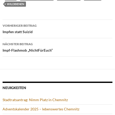
WILDBIENEN
Beitragsnavigation
VORHERIGER BEITRAG
Impfen statt Suizid
NÄCHSTER BEITRAG
Impf-Flashmob „NichtFürEuch“
NEUIGKEITEN
Stadtratsantrag: Nimm Platz in Chemnitz
Adventskalender 2025 – lebenswertes Chemnitz