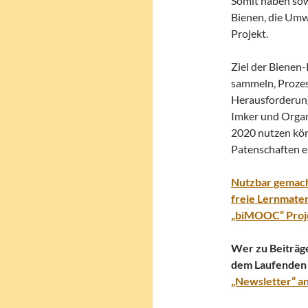
Somit haben sowo
Bienen, die Umw
Projekt.
Ziel der Bienen-
sammeln, Proze
Herausforderung
Imker und Organ
2020 nutzen kön
Patenschaften e
Nutzbar gemach
freie Lernmater
„biMOOC“ Proj
Wer zu Beiträg
dem Laufenden 
„Newsletter“ a