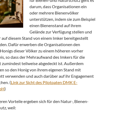
für Bienen-und Naturschutz geht es
darum, dass Organisationen ein
oder mehrere Bienenvölker
unterstützen, indem sie zum Beispiel
einen Bienenstand auf ihrem
Gelände zur Verfügung stellen und
 auf diesem Stand von einem Imker bereitgestellt
den. Dafür erwerben die Organisationen den
s Honigs dieser Völker zu einem höheren vorher
is, so dass der Mehraufwand des Imkers für die
 zumindest teilweise abgedeckt ist. Außerdem
en so den Honig von ihrem eigenen Stand mit
tt verwenden und auch darüber auf ihr Engagement
hen. (
Link zur Sicht des Pilotpaten DMK E-
bH
)
ren Vorteile ergeben sich für den Natur-, Bienen-
tz, weil: