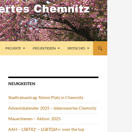
PROJEKTE
PROJEKTIDEEN
KRITISCHES
NEUIGKEITEN
Stadtratsantrag: Nimm Platz in Chemnitz
Adventskalender 2025 – lebenswertes Chemnitz
Mauerbienen – Aktion: 2025
AAH – LSBTIQ* – LGBTQIA+: over the top