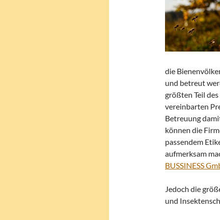
die Bienenvölker
und betreut wer
größten Teil de
vereinbarten Pre
Betreuung damit
können die Firm
passendem Etike
aufmerksam mac
BUSSINESS Gm
Jedoch die größe
und Insektenschu