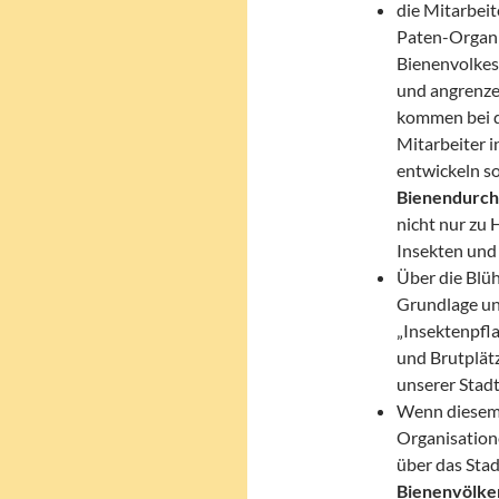
die Mitarbei
Paten-Organis
Bienenvolkes 
und angrenze
kommen bei d
Mitarbeiter i
entwickeln s
Bienendurchs
nicht nur zu
Insekten und
Über die Blü
Grundlage un
„Insektenpfl
und Brutplät
unserer Stadt
Wenn diesem
Organisation
über das Stad
Bienenvölke