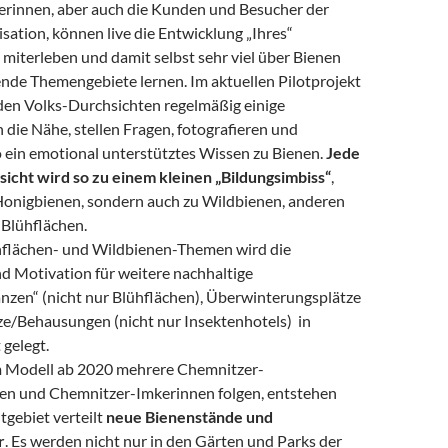
terinnen, aber auch die Kunden und Besucher der
ation, können live die Entwicklung „Ihres“
miterleben und damit selbst sehr viel über Bienen
nde Themengebiete lernen. Im aktuellen Pilotprojekt
en Volks-Durchsichten regelmäßig einige
n die Nähe, stellen Fragen, fotografieren und
o ein emotional unterstütztes Wissen zu Bienen.
Jede
icht wird so zu einem kleinen „Bildungsimbiss“
,
 Honigbienen, sondern auch zu Wildbienen, anderen
 Blühflächen.
hflächen- und Wildbienen-Themen wird die
d Motivation für weitere nachhaltige
anzen“ (nicht nur Blühflächen), Überwinterungsplätze
ze/Behausungen (nicht nur Insektenhotels) in
 gelegt.
 Modell ab 2020 mehrere Chemnitzer-
en und Chemnitzer-Imkerinnen folgen, entstehen
tgebiet verteilt
neue Bienenstände und
r
. Es werden nicht nur in den Gärten und Parks der