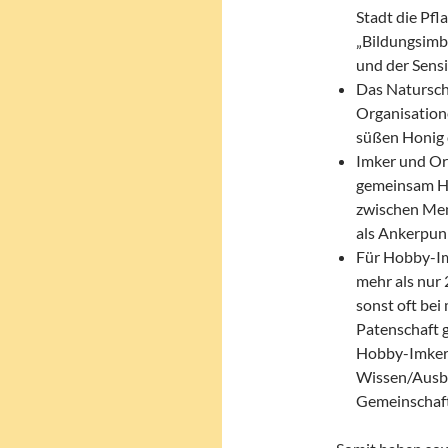
Stadt die Pfl
„Bildungsimbi
und der Sensi
Das Natursch
Organisation
süßen Honig 
Imker und Or
gemeinsam Ha
zwischen Men
als Ankerpun
Für Hobby-Im
mehr als nur 
sonst oft bei
Patenschaft g
Hobby-Imker 
Wissen/Ausbi
Gemeinschaft