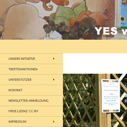
Zum
Inhalt
springen
Suchen
lebenswertes Chemnitz
UNSERE INITIATIVE
TREFFEN/AKTIONEN
UNTERSTÜTZER
KONTAKT
NEWSLETTER-ANMELDUNG
FREIE LIZENZ: CC-BY
IMPRESSUM