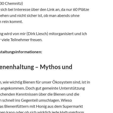
130 Chemnitz)
 sich bei Interesse über den Link an, da nur 60 Plätze
ehen und nicht sicher ist, ob man abends ohne
 rein kommt.
g wird von mir (Dirk Liesch) mitorganisiert und ich
viele Teilnehmer freuen.
nstaltungsinformationen:
enenhaltung – Mythos und
 wie wichtig Bienen für unser Ökosystem sind, ist in
t angekommen. Doch gut gemeinte Unterstützung
ichenden Kenntnissen über die Bienen und die
h schnell ins Gegenteil umschlagen. Wieso
das Bienenfüttern mit Honig aus dem Supermarkt
ben kann oder ob sich wirklich jede Haltungsform,