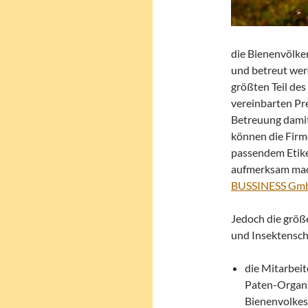
die Bienenvölker
und betreut wer
größten Teil de
vereinbarten Pre
Betreuung damit
können die Firm
passendem Etike
aufmerksam mac
BUSSINESS Gm
Jedoch die größe
und Insektenschu
die Mitarbei
Paten-Organis
Bienenvolkes 