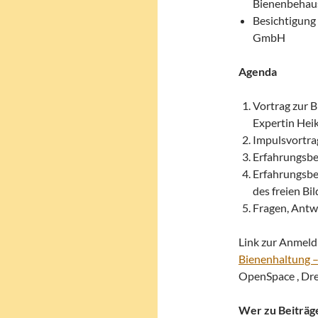
Bienenbehau
Besichtigun
GmbH
Agenda
Vortrag zur 
Expertin Hei
Impulsvortrag
Erfahrungsb
Erfahrungsbe
des freien B
Fragen, Antw
Link zur Anmeld
Bienenhaltung –
OpenSpace , Dr
Wer zu Beiträg