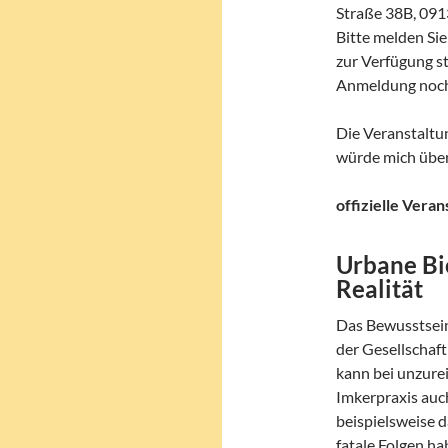
Straße 38B, 09
Bitte melden Sie
zur Verfügung st
Anmeldung noch
Die Veranstaltun
würde mich über 
offizielle Vera
Urbane Bi
Realität
Das Bewusstsein,
der Gesellschaf
kann bei unzure
Imkerpraxis auc
beispielsweise 
fatale Folgen ha