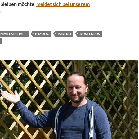
bleiben möchte
,
meldet sich bei unserem
n
.
ENPATENSCHAFT
BIMOOC
IMKEREI
KOSTENLOS