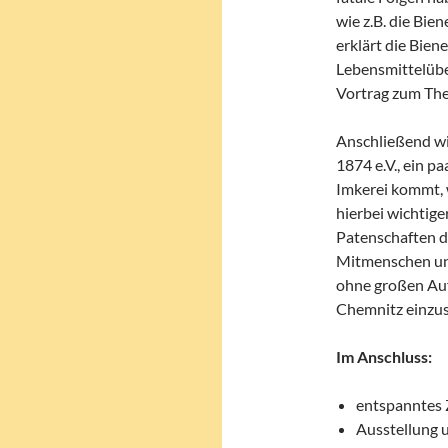
wie z.B. die Bie
erklärt die Bie
Lebensmittelüb
Vortrag zum Th
Anschließend wi
1874 e.V., ein p
Imkerei kommt,
hierbei wichtige
Patenschaften di
Mitmenschen un
ohne großen Auf
Chemnitz einzus
Im Anschluss:
entspanntes 
Ausstellung 