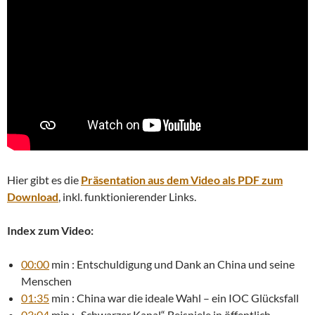
Hier gibt es die
Präsentation aus dem Video als PDF zum
Download
, inkl. funktionierender Links.
Index zum Video:
00:00
min : Entschuldigung und Dank an China und seine
Menschen
01:35
min : China war die ideale Wahl – ein IOC Glücksfall
03:04
min : „Schwarzer Kanal“ Beispiele in öffentlich-