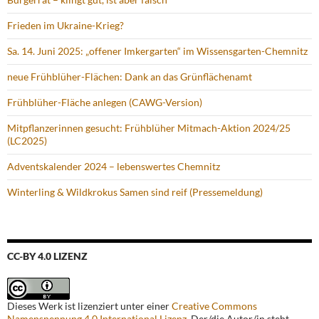
Frieden im Ukraine-Krieg?
Sa. 14. Juni 2025: „offener Imkergarten“ im Wissensgarten-Chemnitz
neue Frühblüher-Flächen: Dank an das Grünflächenamt
Frühblüher-Fläche anlegen (CAWG-Version)
Mitpflanzerinnen gesucht: Frühblüher Mitmach-Aktion 2024/25
(LC2025)
Adventskalender 2024 – lebenswertes Chemnitz
Winterling & Wildkrokus Samen sind reif (Pressemeldung)
CC-BY 4.0 LIZENZ
Dieses Werk ist lizenziert unter einer
Creative Commons
Namensnennung 4.0 International Lizenz
. Der/die Autor/in steht