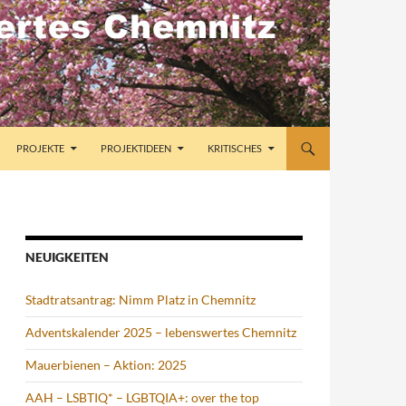
PROJEKTE
PROJEKTIDEEN
KRITISCHES
NEUIGKEITEN
Stadtratsantrag: Nimm Platz in Chemnitz
Adventskalender 2025 – lebenswertes Chemnitz
Mauerbienen – Aktion: 2025
AAH – LSBTIQ* – LGBTQIA+: over the top