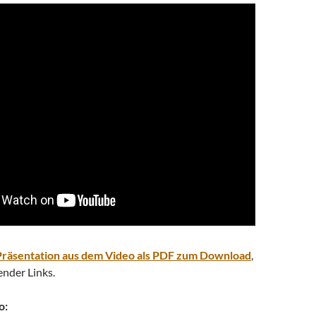
Präsentation aus dem Video als PDF zum Download
,
ender Links.
o: