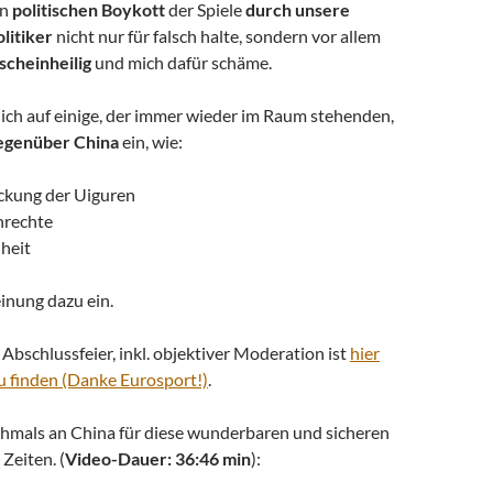
en
politischen Boykott
der Spiele
durch unsere
litiker
nicht nur für falsch halte, sondern vor allem
scheinheilig
und mich dafür schäme.
ch auf einige, der immer wieder im Raum stehenden,
egenüber China
ein, wie:
ckung der Uiguren
nrechte
iheit
nung dazu ein.
 Abschlussfeier, inkl. objektiver Moderation ist
hier
u finden (Danke Eurosport!)
.
hmals an China für diese wunderbaren und sicheren
Zeiten. (
Video-Dauer: 36:46 min
):