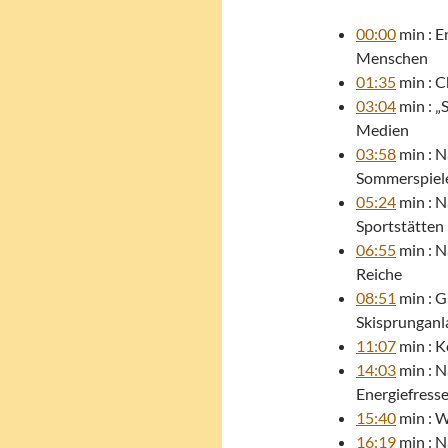
00:00
min : E
Menschen
01:35
min : C
03:04
min : „
Medien
03:58
min : N
Sommerspiel
05:24
min : N
Sportstätten
06:55
min : N
Reiche
08:51
min : G
Skisprunganl
11:07
min : K
14:03
min : N
Energiefresse
15:40
min : W
16:19
min : N