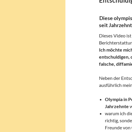
Entschuldi
Diese olympis
seit Jahrzehnt
Dieses Video ist
Berichterstattu
Ich möchte mich
entschuldigen, 
falsche, diffam
Neben der Entsc
ausführlich mei
Olympia in P
Jahrzehnte
w
warum ich di
richtig, sond
Freunde von 