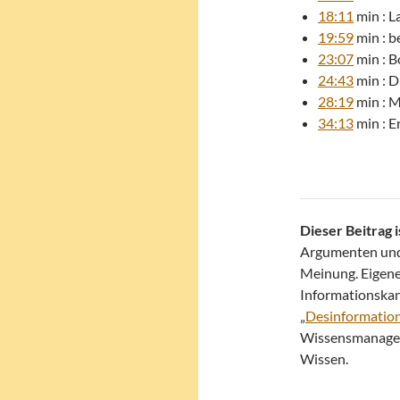
18:11
min : 
19:59
min : b
23:07
min : B
24:43
min : D
28:19
min : M
34:13
min : E
Dieser Beitrag 
Argumenten und 
Meinung. Eigene
Informationskana
„
Desinformation
Wissensmanagem
Wissen.