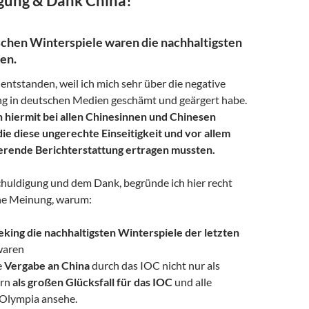
gung & Dank China!
chen Winterspiele waren die nachhaltigsten
en.
 entstanden, weil ich mich sehr über die negative
ng in deutschen Medien geschämt und geärgert habe.
 hiermit bei allen Chinesinnen und Chinesen
die diese ungerechte Einseitigkeit und vor allem
ierende Berichterstattung ertragen mussten.
huldigung und dem Dank, begründe ich hier recht
ne Meinung, warum:
eking die nachhaltigsten Winterspiele der letzten
aren
e
Vergabe an China
durch das IOC nicht nur als
ern
als großen Glücksfall für das IOC
und alle
Olympia ansehe.