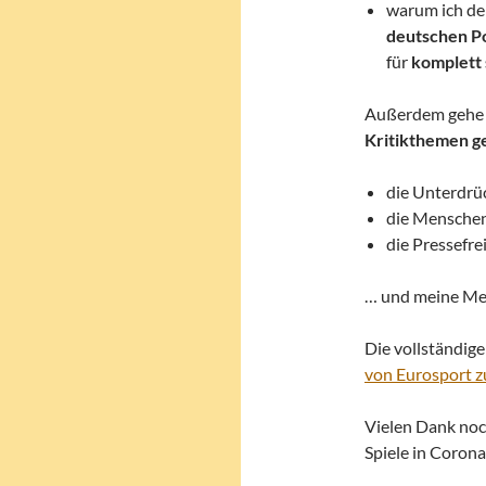
warum ich d
deutschen Po
für
komplett 
Außerdem gehe i
Kritikthemen g
die Unterdrü
die Mensche
die Pressefre
… und meine Mei
Die vollständige
von Eurosport z
Vielen Dank noc
Spiele in Corona 