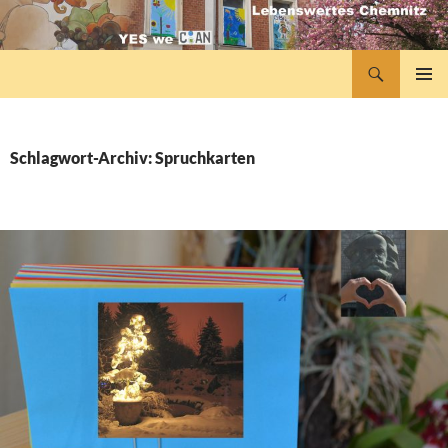
Zum
Inhalt
springen
Suchen
lebenswertes Chemnitz
PRIMÄR
MENÜ
Schlagwort-Archiv: Spruchkarten