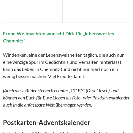
Wir denken, eine der Lebensweisheiten täglich, die auch nur
eine winzige Spur im Gedächtnis und Verhalten hinterlässt,
kann das Leben in Chemnitz (und nicht nur hier) noch ein
wenig besser machen. Viel Freude damit.
(Auch diese Bilder stehen frei unter „CC-BY“ (Dirk Liesch) und
können von Euch für Eure Lieben als Foto- oder Postkartenkalender
auch in die anfassbare Welt übertragen werden)
Postkarten-Adventskalender
Ladet Euch die 24 Postkarten-Motive herunter, die Euch am besten
gefallen. Lasst sie als 10×15 Fotos drucken, steckt sie in farbige
Briefumschläge, nummeriert diese von 1-24, bastelt einen kleinen
„Briefständer“ (oder kauft einen) und stellt die Briefumschläge in
den Ständer. Fertig ist der Postkarten-Adventskalender.
Die Chemnitzer Bilder für die Adventskalender-Postkarten