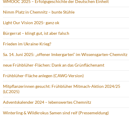
Sa. 14. Juni 2025: „offener Imkergarten“ im Wissensgarten-Chemnitz
neue Frühblüher-Flächen: Dank an das Grünflächenamt
Frühblüher-Fläche anlegen (CAWG-Version)
Mitpflanzerinnen gesucht: Frühblüher Mitmach-Aktion 2024/25
(LC2025)
Adventskalender 2024 – lebenswertes Chemnitz
Winterling & Wildkrokus Samen sind reif (Pressemeldung)
CC-BY 4.0 LIZENZ
Dieses Werk ist lizenziert unter einer
Creative Commons
Namensnennung 4.0 International Lizenz
. Der/die Autor/in steht
beim jeweiligen Inhalt. Bitte beachte unsere Hinweise unter
Freie
Lizenz: CC-BY
, da einzelne markenrechtliche relevante Inhalte,