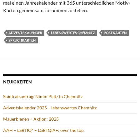
NEUIGKEITEN
Stadtratsantrag: Nimm Platz in Chemnitz
Adventskalender 2025 – lebenswertes Chemnitz
Mauerbienen – Aktion: 2025
AAH – LSBTIQ* – LGBTQIA+: over the top
WMOOC 2025 – Erfolgsgeschichte der Deutschen Einheit
Nimm Platz in Chemnitz – bunte Stühle
Light Our Vision 2025- ganz ok
Bürgerrat – klingt gut, ist aber falsch
Frieden im Ukraine-Krieg?