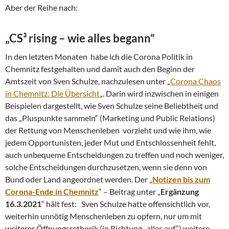
Aber der Reihe nach:
„CS³ rising – wie alles begann“
In den letzten Monaten habe ich die Corona Politik in
Chemnitz festgehalten und damit auch den Beginn der
Amtszeit von Sven Schulze, nachzulesen unter „
Corona Chaos
in Chemnitz: Die Übersicht
„. Darin wird inzwischen in einigen
Beispielen dargestellt, wie Sven Schulze seine Beliebtheit und
das „Pluspunkte sammeln“ (Marketing und Public Relations)
der Rettung von Menschenleben vorzieht und wie ihm, wie
jedem Opportunisten, jeder Mut und Entschlossenheit fehlt,
auch unbequeme Entscheidungen zu treffen und noch weniger,
solche Entscheidungen durchzusetzen, wenn sie denn von
Bund oder Land angeordnet werden. Der „
Notizen bis zum
Corona-Ende in Chemnitz
“ – Beitrag unter „
Ergänzung
16.3.2021
“ hält fest: Sven Schulze hatte offensichtlich vor,
weiterhin unnötig Menschenleben zu opfern, nur um mit
weiterer Öffnungsrethorik (in Richtung „alles auf“) weitere