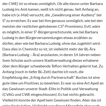
der CWE) ist so etwas unmöglich. Ob alle davon unter Barbara
Ludwig ins Amt kamen, weiß ich nicht genau. Seit Anfang an,
habe ich (x-Mal) versucht, die „Gewährung einer Audienz“ bei
S² zu erreichen. Es war bei Ihm genauso unmöglich, wie bei den
meisten der restlichen gehobenen CS³-Prominenz. Evtl. wäre
es möglich, in einer S²-Bürgersprechstunde, wie bei Barbara
Ludwig in den Bürgerversammlungen etwas erzählen zu
dürfen, aber wie bei Barbara Ludwig, ohne das zugehört wird .
Dass dies in Chemnitz so ist, ist vielleicht mehr der BL-Ära
(Barbara Ludwig – Ära) anzulasten, in deren 14 Jahren neben
Sven Schulze auch unsere Stadtverwaltung dieses erhabene
über dem Bürger schwebende Teflon-Verhalten gelernt hat. Zu
Anfang (noch in tiefer BL-Zeit) dachte ich noch, die
Empfehlung des „Erfolg durch Partnerschaft“ Buches ist eine
gute Idee um Positives zu bewirken. Es war so eine Art Apell an
das Gewissen unserer Stadt-Elite in Politik und Verwaltung
(CVAG und CWE eingeschlossen). Es hat nichts gebracht.
Vielleicht konnte der Apell kein Gewissen finden. Aber das ist
reine Spekulation. Vielleicht war dieser Misserfolg aber auch