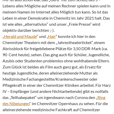
Lebens alles Mögliche auf meinen Rechner spielen kann und in
meinem Namen im Internet alles Möglich tun kann. So ist das
Leben in einer Demokratie in Chemnitz im Jahr 2021 halt. Das
ist wie alles „alternativlos“ und unser „Freie Presse“ wird
objektiv darüber berichten ;-).
„
Herald und Maude
“ und „
Hair
“ konnte ich hier in den
Chemnitzer Theatern mit dem „Jahrestheaterticket“, einem
Abrissblock für freigebliebene Plätze für 3,50 DDR-Mark (ca.
90 Cent heute), sehen. Das ging auch für Schüler, Jugendliche,
Azubis oder Studenten problemlos ohne wohlhabende Eltern.
Zum Glück ist beides als Film auch ganz gut, als Ersatz für
heutige Jugendliche, deren alleinerziehende Mutter als
Medizinische Fachangestellte/Krankenschwester oder
Pflegekraft in einer der Chemnitzer Kliniken arbeitet. Für Harz
IV – Empfänger (und andere Nichtarbeitende) gibt es notfalls
das „Teilhabepaket“ um irgendwann nach Corona den „
Ring
des Nibelungen
“ im Chemnitzer Opernhaus zu sehen. Für die
alleinerziehende medizinische Fachkraft auf Chemnitzer