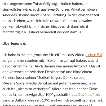
eine angemessene Entschädigung erhalten haben, am
sinnvollsten wäre, auch aus Sven Schulzes Privatvermögen.
Aber das ist eine unerfüllbare Hoffnung. In der Zwischenzeit
muss ich eben, wenn ich mich unwohl fühle, an Nawalny
denken, obwohl ich mir sicher bin, dass ich dann nicht
rechtzeitig in Russland behandelt werden darf ;-).
Überlegung 6:
Ich habe in meiner „Youtube-Urzeit“ mal das Video „
Leben 5.0
“
aufgenommen, zudem mich Bekannte gefragt haben, was ich
davon ernst meine. Auch damals war meine Antwort: Das ist
der Unterschied zwischen Denkanstoß und blind einem
Führers (oder seinen Medien) folgen. Denke selbst.
Wie alle Social Media Benutzer mit gutem Gewissen, habe
auch ich „nichts zu verbergen“. Allerdings ist einer der Filme,
der es in meine ewige „Top 100“ geschafft hat, „
Das Netz
“ mit
Sandra Bullock, was seit 1995 erstaunlich aktuell geblieben ist.
Mir ist also schon klar, das „Gerd“ mir zum Schutz des S²-