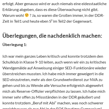
erfolgt. Aber genauso wird er auch niemals eine eidesstaatliche
Erklärung abgeben, dass es diese Überwachung nicht gibt.
Warum wohl
? Ja, so waren die Großen immer, in der DDR-
Zeit in Teil1 und heute eben S² im Teil2 der Gegenwart.
Überlegungen, die nachdenklich machen:
Überlegung 1:
Ich war mein ganzes Leben kritisch und konnte trotzdem den
Schulklub in Klasse 9-10 leiten, auch wenn wir ein zu kritisches
Wandgemälde auf Anweisung einiger SED-Funktionäre wieder
überstreichen mussten. Ich habe mich immer geweigert in die
SED einzutreten, mehr als den Grundwehrdienst zur NVA zu
gehen und bis zu Wende alle Versuche erfolgreich abgewehrt
mich als Reserve-Offizier verpflichten zu lassen. Ich habe mich
immer sehr offen zu Missständen in der DDR geäußert und
konnte trotzdem „Beruf mit Abi“ machen, was noch schwerer
erreichbar war als nur Abi in der EOS (heutiges Gymnasium).