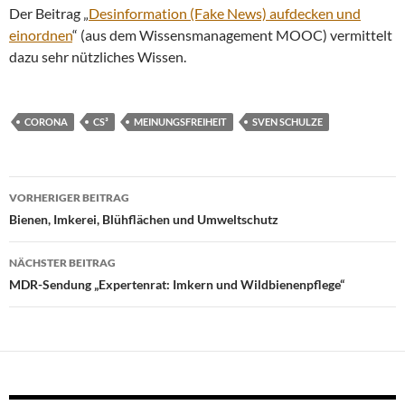
Der Beitrag „
Desinformation (Fake News) aufdecken und
einordnen
“ (aus dem Wissensmanagement MOOC) vermittelt
dazu sehr nützliches Wissen.
CORONA
CS³
MEINUNGSFREIHEIT
SVEN SCHULZE
Beitragsnavigation
VORHERIGER BEITRAG
Bienen, Imkerei, Blühflächen und Umweltschutz
NÄCHSTER BEITRAG
MDR-Sendung „Expertenrat: Imkern und Wildbienenpflege“