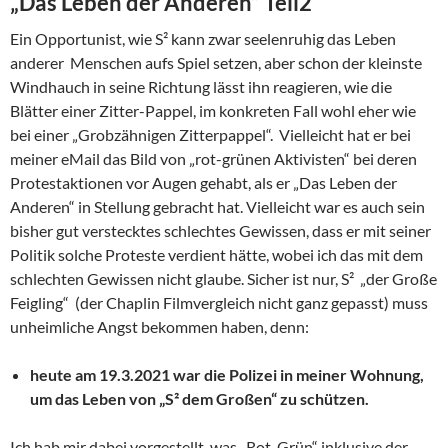
„Das Leben der Anderen“ Teil2
Ein Opportunist, wie S² kann zwar seelenruhig das Leben
anderer Menschen aufs Spiel setzen, aber schon der kleinste
Windhauch in seine Richtung lässt ihn reagieren, wie die
Blätter einer Zitter-Pappel, im konkreten Fall wohl eher wie
bei einer „Grobzähnigen Zitterpappel“. Vielleicht hat er bei
meiner eMail das Bild von „rot-grünen Aktivisten“ bei deren
Protestaktionen vor Augen gehabt, als er „Das Leben der
Anderen“ in Stellung gebracht hat. Vielleicht war es auch sein
bisher gut verstecktes schlechtes Gewissen, dass er mit seiner
Politik solche Proteste verdient hätte, wobei ich das mit dem
schlechten Gewissen nicht glaube. Sicher ist nur, S² „der Große
Feigling“ (der Chaplin Filmvergleich nicht ganz gepasst) muss
unheimliche Angst bekommen haben, denn:
heute am 19.3.2021 war die Polizei in meiner Wohnung,
um das Leben von „S² dem Großen“ zu schützen.
Ich hab mir dabei vorgestellt, was „Rot-Grün“ inklusive der