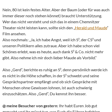
Nein, 80 ist kein festes Alter. Aber der Baum (oder für was auch
immer dieser noch stehen könnet) braucht Unterstützung.
Wer das nicht versteht und sich das in einem Chemnitzer
Theater nicht leisten kann, sollte sich den „
Herald und Maude
“
Film ansehen.
Also nochmals: „Ja, ich habe Angst, weil ich S², der CS³ und
unseren Politikern alles zutraue. Aber ich habe schon viel
Schönes erlebt, was es heute, auch dank S² & Co. nicht mehr
gibt. Also nehme ich mir doch lieber Maude als Vorbild.“
Also „Gerd“, berichte es ruhig an S², denn persönlich werde ich
es nicht in die Höhe schaffen, in der S² schwebt und seine
Gesprächspartner empfängt und ob sich Gespräche mit
Menschen ohne Gewissen lohnen, ist auch schwierig
einzuschätzen. Also „Gerd“, Du kennst ihn besser.
@ meine Besucher von gestern
: Ihr habt Euren Job gut
gemacht und ihr müsst tun, was Euch die Führer befehlen.