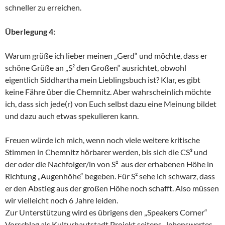
schneller zu erreichen.
Überlegung 4:
Warum grüße ich lieber meinen „Gerd“ und möchte, dass er
schöne Grüße an „S² den Großen“ ausrichtet, obwohl
eigentlich Siddhartha mein Lieblingsbuch ist? Klar, es gibt
keine Fähre über die Chemnitz. Aber wahrscheinlich möchte
ich, dass sich jede(r) von Euch selbst dazu eine Meinung bildet
und dazu auch etwas spekulieren kann.
Freuen würde ich mich, wenn noch viele weitere kritische
Stimmen in Chemnitz hörbarer werden, bis sich die CS³ und
der oder die Nachfolger/in von S² aus der erhabenen Höhe in
Richtung „Augenhöhe“ begeben. Für S² sehe ich schwarz, dass
er den Abstieg aus der großen Höhe noch schafft. Also müssen
wir vielleicht noch 6 Jahre leiden.
Zur Unterstützung wird es übrigens den „Speakers Corner“
Vorschlag als Kulturhautstadt Projekt seitens „lebenswertes