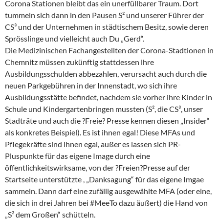
Corona Stationen bleibt das ein unerfüllbarer Traum. Dort
tummeln sich dann in den Pausen S² und unserer Führer der
CS³ und der Unternehmen in städtischem Besitz, sowie deren
Sprösslinge und vielleicht auch Du „Gerd“.
Die Medizinischen Fachangestellten der Corona-Stadtionen in
Chemnitz müssen zukünftig stattdessen lhre
Ausbildungsschulden abbezahlen, verursacht auch durch die
neuen Parkgebühren in der Innenstadt, wo sich ihre
Ausbildungsstätte befindet, nachdem sie vorher ihre Kinder in
Schule und Kindergartenbringen mussten (S², die CS³, unser
Stadträte und auch die ?Freie? Presse kennen diesen „Insider“
als konkretes Beispiel). Es ist ihnen egal! Diese MFAs und
Pflegekräfte sind ihnen egal, außer es lassen sich PR-
Pluspunkte für das eigene Image durch eine
öffentlichkeitswirksame, von der ?Freien?Presse auf der
Startseite unterstützte , „Danksagung“ für das eigene Imgae
sammeln. Dann darf eine zufällig ausgewählte MFA (oder eine,
die sich in drei Jahren bei #MeeTo dazu äußert) die Hand von
„S² dem Großen“ schütteln.