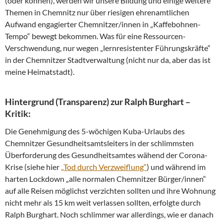
(oder können), werden wir unsere Bildung und einige weitere
Themen in Chemnitz nur über riesigen ehrenamtlichen
Aufwand engagierter Chemnitzer/innen in „Kaffebohnen-
Tempo“ bewegt bekommen. Was für eine Ressourcen-
Verschwendung, nur wegen „lernresistenter Führungskräfte“
in der Chemnitzer Stadtverwaltung (nicht nur da, aber das ist
meine Heimatstadt).
Hintergrund (Transparenz) zur Ralph Burghart –
Kritik:
Die Genehmigung des 5-wöchigen Kuba-Urlaubs des
Chemnitzer Gesundheitsamtsleiters in der schlimmsten
Überforderung des Gesundheitsamtes wähend der Corona-
Krise (siehe hier
„Tod durch Verzweiflung“
) und während im
harten Lockdown „alle normalen Chemnitzer Bürger/innen“
auf alle Reisen möglichst verzichten sollten und ihre Wohnung
nicht mehr als 15 km weit verlassen sollten, erfolgte durch
Ralph Burghart. Noch schlimmer war allerdings, wie er danach