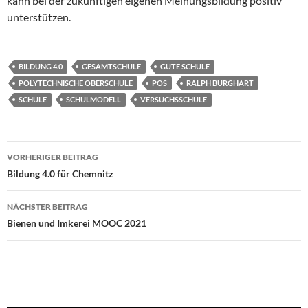
kann bei der zukünftigen eigenen Meinungsbildung positiv
unterstützen.
BILDUNG 4.0
GESAMTSCHULE
GUTE SCHULE
POLYTECHNISCHE OBERSCHULE
POS
RALPH BURGHART
SCHULE
SCHULMODELL
VERSUCHSSCHULE
Beitragsnavigation
VORHERIGER BEITRAG
Bildung 4.0 für Chemnitz
NÄCHSTER BEITRAG
Bienen und Imkerei MOOC 2021