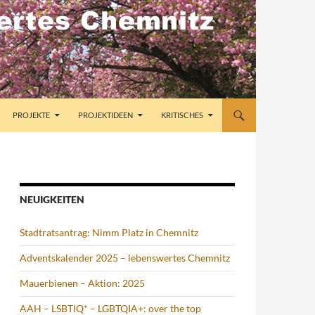
PROJEKTE
PROJEKTIDEEN
KRITISCHES
NEUIGKEITEN
Stadtratsantrag: Nimm Platz in Chemnitz
Adventskalender 2025 – lebenswertes Chemnitz
Mauerbienen – Aktion: 2025
AAH – LSBTIQ* – LGBTQIA+: over the top