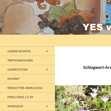
Zum
Inhalt
springen
Suchen
lebenswertes Chemnitz
UNSERE INITIATIVE
TREFFEN/AKTIONEN
Schlagwort-Arc
UNTERSTÜTZER
KONTAKT
NEWSLETTER-ANMELDUNG
FREIE LIZENZ: CC-BY
IMPRESSUM