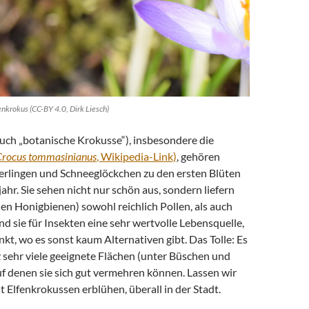
enkrokus (CC-BY 4.0, Dirk Liesch)
uch „botanische Krokusse“), insbesondere die
Crocus tommasinianus
, Wikipedia-Link)
, gehören
rlingen und Schneeglöckchen zu den ersten Blüten
jahr. Sie sehen nicht nur schön aus, sondern liefern
en Honigbienen) sowohl reichlich Pollen, als auch
nd sie für Insekten eine sehr wertvolle Lebensquelle,
kt, wo es sonst kaum Alternativen gibt. Das Tolle: Es
 sehr viele geeignete Flächen (unter Büschen und
 denen sie sich gut vermehren können. Lassen wir
t Elfenkrokussen erblühen, überall in der Stadt.