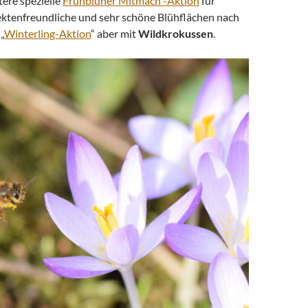
tere spezielle
Frühblüher Mitmach -Aktion
für
sektenfreundliche und sehr schöne Blühflächen nach
„
Winterling-Aktion
“ aber mit
Wildkrokussen
.