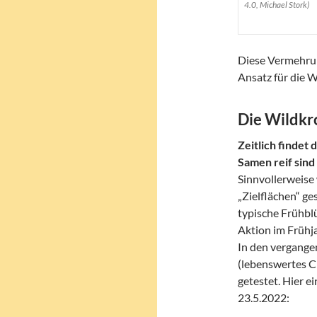
4.0, Michael Stork)
Diese Vermehrun
Ansatz für die 
Die Wildkr
Zeitlich findet
Samen reif sind
Sinnvollerweise
„Zielflächen“ ge
typische Frühbl
Aktion im Frühja
In den vergange
(lebenswertes C
getestet. Hier 
23.5.2022: