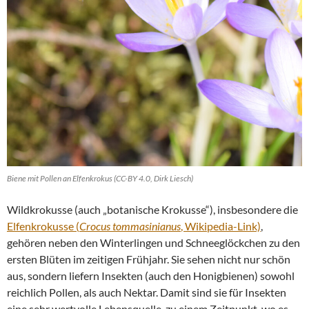
Biene mit Pollen an Elfenkrokus (CC-BY 4.0, Dirk Liesch)
Wildkrokusse (auch „botanische Krokusse“), insbesondere die
Elfenkrokusse (
Crocus tommasinianus
, Wikipedia-Link)
,
gehören neben den Winterlingen und Schneeglöckchen zu den
ersten Blüten im zeitigen Frühjahr. Sie sehen nicht nur schön
aus, sondern liefern Insekten (auch den Honigbienen) sowohl
reichlich Pollen, als auch Nektar. Damit sind sie für Insekten
eine sehr wertvolle Lebensquelle, zu einem Zeitpunkt, wo es