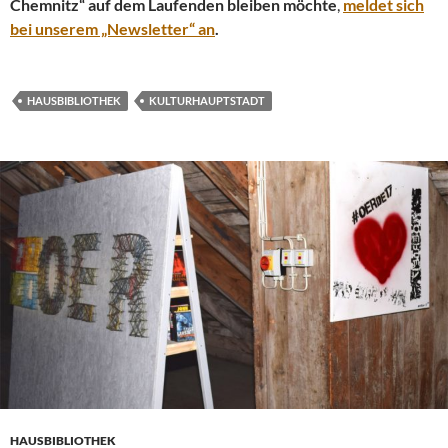
Chemnitz“ auf dem Laufenden bleiben möchte
,
meldet sich
bei unserem „Newsletter“ an
.
HAUSBIBLIOTHEK
KULTURHAUPTSTADT
HAUSBIBLIOTHEK