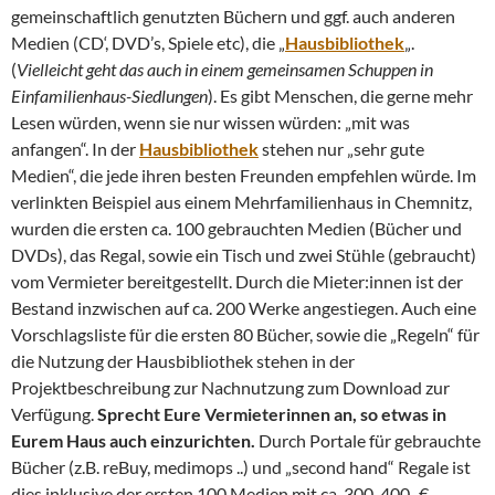
gemeinschaftlich genutzten Büchern und ggf. auch anderen
Medien (CD‘, DVD’s, Spiele etc), die „
Hausbibliothek
„.
(
Vielleicht geht das auch in einem gemeinsamen Schuppen in
Einfamilienhaus-Siedlungen
). Es gibt Menschen, die gerne mehr
Lesen würden, wenn sie nur wissen würden: „mit was
anfangen“. In der
Hausbibliothek
stehen nur „sehr gute
Medien“, die jede ihren besten Freunden empfehlen würde. Im
verlinkten Beispiel aus einem Mehrfamilienhaus in Chemnitz,
wurden die ersten ca. 100 gebrauchten Medien (Bücher und
DVDs), das Regal, sowie ein Tisch und zwei Stühle (gebraucht)
vom Vermieter bereitgestellt. Durch die Mieter:innen ist der
Bestand inzwischen auf ca. 200 Werke angestiegen. Auch eine
Vorschlagsliste für die ersten 80 Bücher, sowie die „Regeln“ für
die Nutzung der Hausbibliothek stehen in der
Projektbeschreibung zur Nachnutzung zum Download zur
Verfügung.
Sprecht Eure Vermieterinnen an, so etwas in
Eurem Haus auch einzurichten.
Durch Portale für gebrauchte
Bücher (z.B. reBuy, medimops ..) und „second hand“ Regale ist
dies inklusive der ersten 100 Medien mit ca. 300-400,-€