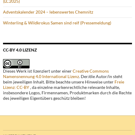
(LC2025)
Adventskalender 2024 – lebenswertes Chemnitz
Winterling & Wildkrokus Samen sind reif (Pressemeldung)
CC-BY 4.0 LIZENZ
Dieses Werk ist lizenziert unter einer
Creative Commons
Namensnennung 4.0 International Lizenz
. Der/die Autor/in steht
beim jeweiligen Inhalt. Bitte beachte unsere Hinweise unter
Freie
Lizenz: CC-BY
, da einzelne markenrechtliche relevante Inhalte,
insbesondere Logos, Firmennamen, Produktmarken durch die Rechte
des jeweiligen Eigentübers geschütz bleiben!