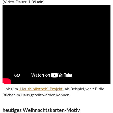
(Video-Dauer:
1:39 min
)
Link zum
„Hausbibliothek“-Projekt
., als Beispiel, wie z.B. die
Bücher im Haus geteilt werden können.
heutiges Weihnachtskarten-Motiv