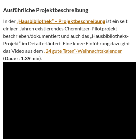
Ausführliche Projektbeschreibung
In der
„Hausbibliothek“ – Projektbeschreibung
ist ein seit
einigen Jahren existierendes Chemnitzer-Pilotprojekt
beschrieben/dokumentiert und auch das „Hausbibliotheks-
Projekt“ im Detail erläutert. Eine kurze Einführung dazu gibt
das Video aus dem
„24 gute Taten“-Weihnachtskalender
(
Dauer: 1:39 min
):