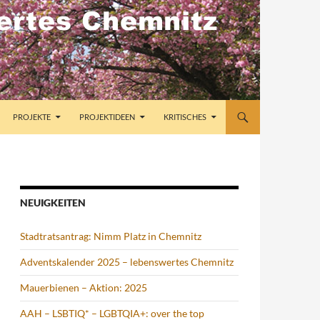
PROJEKTE
PROJEKTIDEEN
KRITISCHES
NEUIGKEITEN
Stadtratsantrag: Nimm Platz in Chemnitz
Adventskalender 2025 – lebenswertes Chemnitz
Mauerbienen – Aktion: 2025
AAH – LSBTIQ* – LGBTQIA+: over the top