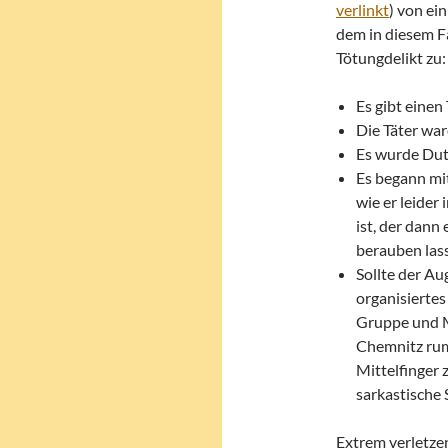
verlinkt
) von ei
dem in diesem Fa
Tötungdelikt zu:
Es gibt einen
Die Täter wa
Es wurde Dut
Es begann mi
wie er leider
ist, der dann 
berauben las
Sollte der A
organisierte
Gruppe und M
Chemnitz rum
Mittelfinger 
sarkastische 
Extrem verletzen