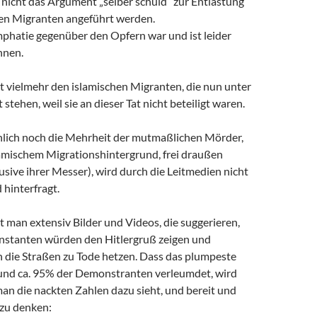
 nicht das Argument „selber schuld“ zur Entlastung
hen Migranten angeführt werden.
mphatie gegenüber den Opfern war und ist leider
nnen.
t vielmehr den islamischen Migranten, die nun unter
stehen, weil sie an dieser Tat nicht beteiligt waren.
lich noch die Mehrheit der mutmaßlichen Mörder,
lamischem Migrationshintergrund, frei draußen
usive ihrer Messer), wird durch die Leitmedien nicht
 hinterfragt.
t man extensiv Bilder und Videos, die suggerieren,
stanten würden den Hitlergruß zeigen und
 die Straßen zu Tode hetzen. Dass das plumpeste
und ca. 95% der Demonstranten verleumdet, wird
an die nackten Zahlen dazu sieht, und bereit und
h zu denken: