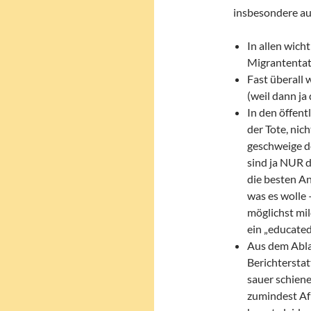
insbesondere au
In allen wich
Migrantentat
Fast überall
(weil dann ja
In den öffen
der Tote, nic
geschweige de
sind ja NUR d
die besten A
was es wolle 
möglichst mil
ein „educated
Aus dem Abla
Berichterstat
sauer schiene
zumindest Af