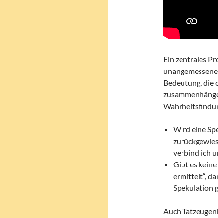
Ein zentrales Pr
unangemessene G
Bedeutung, die o
zusammenhängen.
Wahrheitsfindun
Wird eine Spe
zurückgewiese
verbindlich u
Gibt es keine
ermittelt“, d
Spekulation g
Auch Tatzeugenb