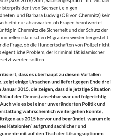
eute (30.8.2018) zum „Sachsengespräch“ mit Michael
isterpräsident von Sachsen), einigen
dneten und Barbara Ludwig (OB von Chemnitz) kein
o bleibt nur abzuwarten, ob Fragen beantwortet
nftig in Chemnitz die Sicherheit und der Schutz der
iminellen islamischen Migranten wieder hergestellt
r die Frage, ob die Hundertschaften von Polizei nicht
 eigentliche Problem, der Kriminalität islamischer
setzt werden sollten.
itisiert, dass es überhaupt zu diesen Vorfällen
zeigt einige Ursachen und liefert gegen Ende drei
Januar 2015, die zeigen, dass die jetztige Situation
Ablauf der Demos) absehbar war und folgerichtig
. Auch wie es bei einer unveränderten Politik und
rstattung wahrscheinlich weitergehen könnte,
eiträgen aus 2015 hervor und begründet, warum die
es Katalonien“ aufgrund sachlicher und
rgumente mit auf den Tisch der Lösungsoptionen