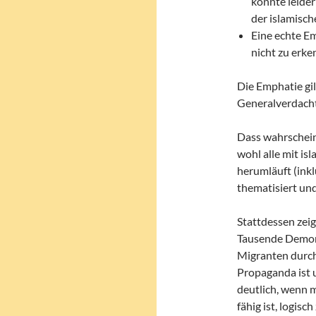
konnte leider
der islamisc
Eine echte E
nicht zu erke
Die Emphatie gil
Generalverdacht 
Dass wahrschein
wohl alle mit is
herumläuft (inkl
thematisiert und
Stattdessen zeig
Tausende Demon
Migranten durch
Propaganda ist 
deutlich, wenn m
fähig ist, logisc