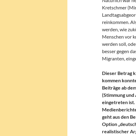
Natürlich war h
Kretschmer (Min
Landtagsabgeor
reinkommen. Als
werden, wie zukü
Menschen vor kr
werden soll, ode
besser gegen das
Migranten, einge
Dieser Betrag kr
kommen konnte, 
Beiträge ab dem 
(Stimmung und 
eingetreten ist
Medienberichte
geht aus den B
Option „deutsch
realistischer A