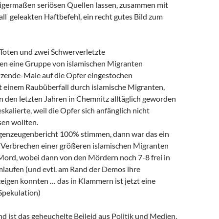
nigermaßen seriösen Quellen lassen, zusammen mit
ll geleakten Haftbefehl, ein recht gutes Bild zum
 Toten und zwei Schwerverletzte
ren eine Gruppe von islamischen Migranten
zende-Male auf die Opfer eingestochen
t einem Raubüberfall durch islamische Migranten,
 in den letzten Jahren in Chemnitz alltäglich geworden
eskalierte, weil die Opfer sich anfänglich nicht
sen wollten.
ugenzeugenbericht 100% stimmen, dann war das ein
s Verbrechen einer größeren islamischen Migranten
ord, wobei dann von den Mördern noch 7-8 frei in
laufen (und evtl. am Rand der Demos ihre
zeigen konnten … das in Klammern ist jetzt eine
Spekulation)
d ist das geheuchelte Beileid aus Politik und Medien,