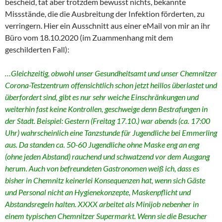
bescheid, tat aber trotzdem bewusst nichts, bekannte
Missstände, die die Ausbreitung der Infektion förderten, zu
verringern. Hier ein Ausschnitt aus einer eMail von mir an ihr
Büro vom 18.10.2020 (im Zuammenhang mit dem
geschilderten Fall):
…Gleichzeitig, obwohl unser Gesundheitsamt und unser Chemnitzer
Corona-Testzentrum offensichtlich schon jetzt heillos überlastet und
überfordert sind, gibt es nur sehr weiche Einschränkungen und
weiterhin fast keine Kontrollen, geschweige denn Bestrafungen in
der Stadt. Beispiel: Gestern (Freitag 17.10.) war abends (ca. 17:00
Uhr) wahrscheinlich eine Tanzstunde für Jugendliche bei Emmerling
aus. Da standen ca. 50-60 Jugendliche ohne Maske eng an eng
(ohne jeden Abstand) rauchend und schwatzend vor dem Ausgang
herum. Auch von befreundeten Gastronomen weiß ich, dass es
bisher in Chemnitz keinerlei Konsequenzen hat, wenn sich Gäste
und Personal nicht an Hygienekonzepte, Maskenpflicht und
Abstandsregeln halten. XXXX arbeitet als Minijob nebenher in
einem typischen Chemnitzer Supermarkt. Wenn sie die Besucher