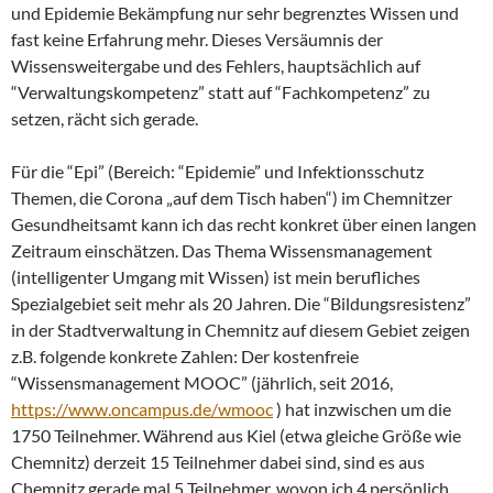
und Epidemie Bekämpfung nur sehr begrenztes Wissen und
fast keine Erfahrung mehr. Dieses Versäumnis der
Wissensweitergabe und des Fehlers, hauptsächlich auf
“Verwaltungskompetenz” statt auf “Fachkompetenz” zu
setzen, rächt sich gerade.
Für die “Epi” (Bereich: “Epidemie” und Infektionsschutz
Themen, die Corona „auf dem Tisch haben“) im Chemnitzer
Gesundheitsamt kann ich das recht konkret über einen langen
Zeitraum einschätzen. Das Thema Wissensmanagement
(intelligenter Umgang mit Wissen) ist mein berufliches
Spezialgebiet seit mehr als 20 Jahren. Die “Bildungsresistenz”
in der Stadtverwaltung in Chemnitz auf diesem Gebiet zeigen
z.B. folgende konkrete Zahlen: Der kostenfreie
“Wissensmanagement MOOC” (jährlich, seit 2016,
https://www.oncampus.de/wmooc
) hat inzwischen um die
1750 Teilnehmer. Während aus Kiel (etwa gleiche Größe wie
Chemnitz) derzeit 15 Teilnehmer dabei sind, sind es aus
Chemnitz gerade mal 5 Teilnehmer, wovon ich 4 persönlich