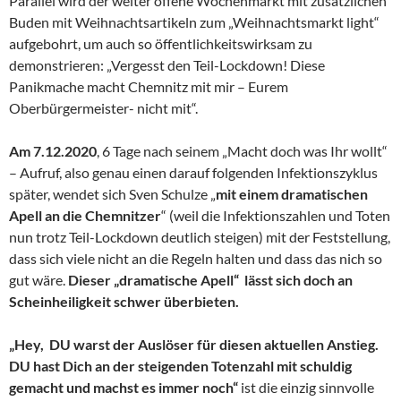
Parallel wird der weiter offene Wochenmarkt mit zusätzlichen
Buden mit Weihnachtsartikeln zum „Weihnachtsmarkt light“
aufgebohrt, um auch so öffentlichkeitswirksam zu
demonstrieren: „Vergesst den Teil-Lockdown! Diese
Panikmache macht Chemnitz mit mir – Eurem
Oberbürgermeister- nicht mit“.
Am 7.12.2020
, 6 Tage nach seinem „Macht doch was Ihr wollt“
– Aufruf, also genau einen darauf folgenden Infektionszyklus
später, wendet sich Sven Schulze „
mit einem dramatischen
Apell an die Chemnitzer
“ (weil die Infektionszahlen und Toten
nun trotz Teil-Lockdown deutlich steigen) mit der Feststellung,
dass sich viele nicht an die Regeln halten und dass das nich so
gut wäre.
Dieser „dramatische Apell“ lässt sich doch an
Scheinheiligkeit schwer überbieten.
„Hey, DU warst der Auslöser für diesen aktuellen Anstieg.
DU hast Dich an der steigenden Totenzahl mit schuldig
gemacht und machst es immer noch“
ist die einzig sinnvolle