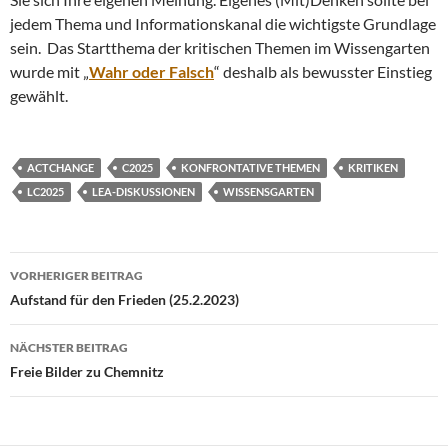
jedem Thema und Informationskanal die wichtigste Grundlage
sein. Das Startthema der kritischen Themen im Wissengarten
wurde mit „
Wahr oder Falsch
“ deshalb als bewusster Einstieg
gewählt.
ACTCHANGE
C2025
KONFRONTATIVE THEMEN
KRITIKEN
LC2025
LEA-DISKUSSIONEN
WISSENSGARTEN
Beitragsnavigation
VORHERIGER BEITRAG
Aufstand für den Frieden (25.2.2023)
NÄCHSTER BEITRAG
Freie Bilder zu Chemnitz