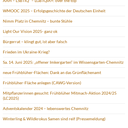
AAH – LSBTIQ* – LGBTQIA+: over the top
WMOOC 2025 – Erfolgsgeschichte der Deutschen Einheit
Nimm Platz in Chemnitz – bunte Stühle
Light Our Vision 2025- ganz ok
Bürgerrat – klingt gut, ist aber falsch
Frieden im Ukraine-Krieg?
Sa. 14. Juni 2025: „offener Imkergarten“ im Wissensgarten-Chemnitz
neue Frühblüher-Flächen: Dank an das Grünflächenamt
Frühblüher-Fläche anlegen (CAWG-Version)
Mitpflanzerinnen gesucht: Frühblüher Mitmach-Aktion 2024/25
(LC2025)
Adventskalender 2024 – lebenswertes Chemnitz
Winterling & Wildkrokus Samen sind reif (Pressemeldung)