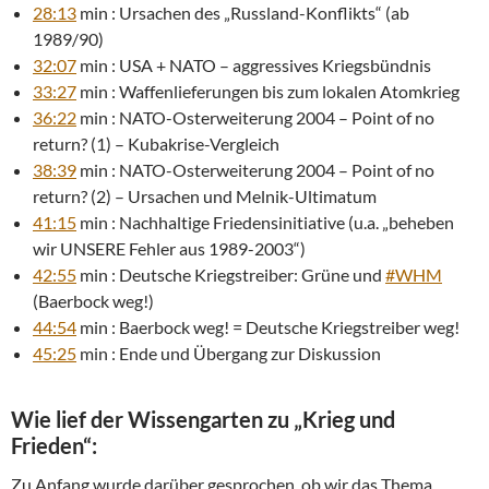
28:13
min : Ursachen des „Russland-Konflikts“ (ab
1989/90)
32:07
min : USA + NATO – aggressives Kriegsbündnis
33:27
min : Waffenlieferungen bis zum lokalen Atomkrieg
36:22
min : NATO-Osterweiterung 2004 – Point of no
return? (1) – Kubakrise-Vergleich
38:39
min : NATO-Osterweiterung 2004 – Point of no
return? (2) – Ursachen und Melnik-Ultimatum
41:15
min : Nachhaltige Friedensinitiative (u.a. „beheben
wir UNSERE Fehler aus 1989-2003“)
42:55
min : Deutsche Kriegstreiber: Grüne und
#WHM
(Baerbock weg!)
44:54
min : Baerbock weg! = Deutsche Kriegstreiber weg!
45:25
min : Ende und Übergang zur Diskussion
Wie lief der Wissengarten zu „Krieg und
Frieden“:
Zu Anfang wurde darüber gesprochen, ob wir das Thema