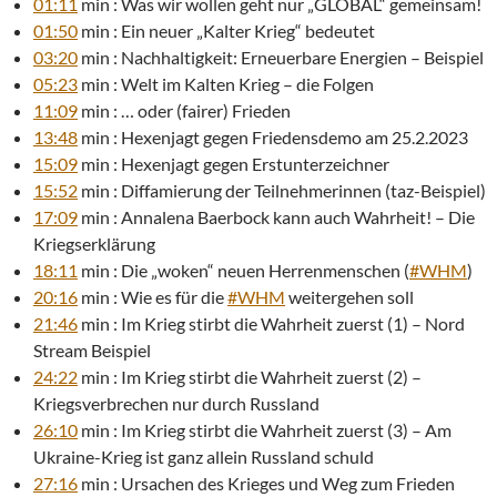
01:11
min : Was wir wollen geht nur „GLOBAL“ gemeinsam!
01:50
min : Ein neuer „Kalter Krieg“ bedeutet
03:20
min : Nachhaltigkeit: Erneuerbare Energien – Beispiel
05:23
min : Welt im Kalten Krieg – die Folgen
11:09
min : … oder (fairer) Frieden
13:48
min : Hexenjagt gegen Friedensdemo am 25.2.2023
15:09
min : Hexenjagt gegen Erstunterzeichner
15:52
min : Diffamierung der Teilnehmerinnen (taz-Beispiel)
17:09
min : Annalena Baerbock kann auch Wahrheit! – Die
Kriegserklärung
18:11
min : Die „woken“ neuen Herrenmenschen (
#WHM
)
20:16
min : Wie es für die
#WHM
weitergehen soll
21:46
min : Im Krieg stirbt die Wahrheit zuerst (1) – Nord
Stream Beispiel
24:22
min : Im Krieg stirbt die Wahrheit zuerst (2) –
Kriegsverbrechen nur durch Russland
26:10
min : Im Krieg stirbt die Wahrheit zuerst (3) – Am
Ukraine-Krieg ist ganz allein Russland schuld
27:16
min : Ursachen des Krieges und Weg zum Frieden