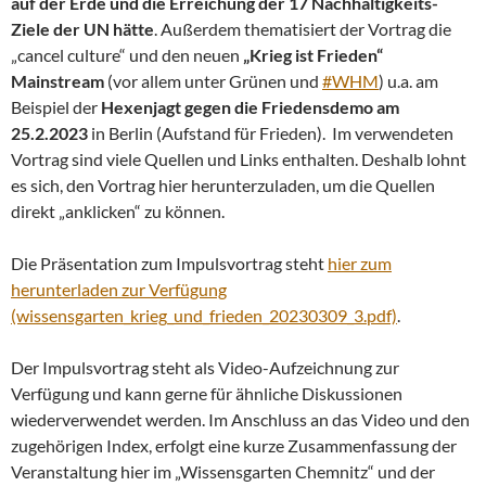
auf der Erde und die Erreichung der 17 Nachhaltigkeits-
Ziele der UN hätte
. Außerdem thematisiert der Vortrag die
„cancel culture“ und den neuen
„Krieg ist Frieden“
Mainstream
(vor allem unter Grünen und
#WHM
) u.a. am
Beispiel der
Hexenjagt gegen die Friedensdemo am
25.2.2023
in Berlin (Aufstand für Frieden). Im verwendeten
Vortrag sind viele Quellen und Links enthalten. Deshalb lohnt
es sich, den Vortrag hier herunterzuladen, um die Quellen
direkt „anklicken“ zu können.
Die Präsentation zum Impulsvortrag steht
hier zum
herunterladen zur Verfügung
(wissensgarten_krieg_und_frieden_20230309_3.pdf)
.
Der Impulsvortrag steht als Video-Aufzeichnung zur
Verfügung und kann gerne für ähnliche Diskussionen
wiederverwendet werden. Im Anschluss an das Video und den
zugehörigen Index, erfolgt eine kurze Zusammenfassung der
Veranstaltung hier im „Wissensgarten Chemnitz“ und der